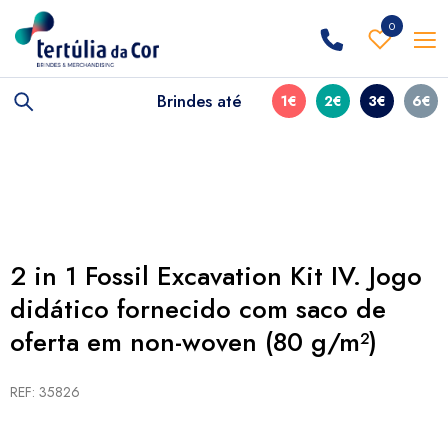
0
Brindes até
1€
2€
3€
6€
2 in 1 Fossil Excavation Kit IV. Jogo
didático fornecido com saco de
oferta em non-woven (80 g/m²)
REF: 35826