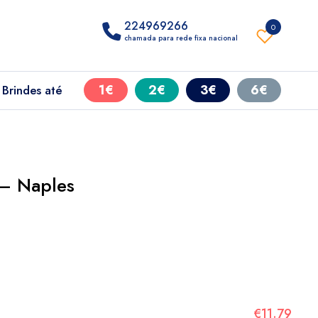
224969266
0
chamada para rede fixa nacional
1€
2€
3€
6€
Brindes até
– Naples
€11.79