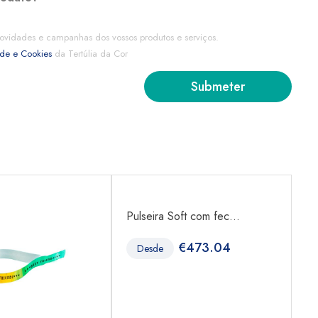
ovidades e campanhas dos vossos produtos e serviços.
ade e Cookies
da Tertúlia da Cor
Pulseira Soft com fec...
La
€
473.04
Desde