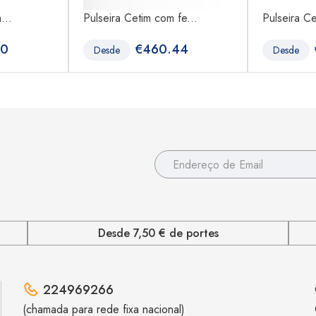
...
Pulseira Cetim com fe...
Pulseira Ce
40
€
460.44
Desde
Desde
Desde 7,50 € de portes
224969266
(chamada para rede fixa nacional)