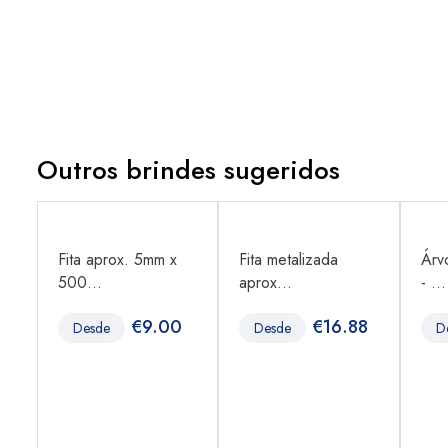
Outros brindes sugeridos
i,
Fita aprox. 5mm x
Fita metalizada
Árv
500...
aprox...
- ...
€
9.00
€
16.88
Desde
Desde
D