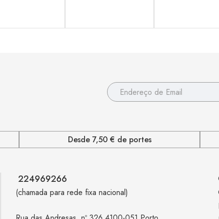
Desde 7,50 € de portes
224969266
(chamada para rede fixa nacional)
Rua das Andresas, nº 326 4100-051 Porto