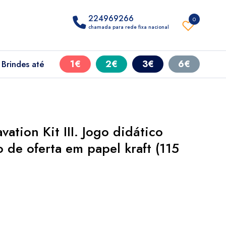
224969266
0
chamada para rede fixa nacional
1€
2€
3€
6€
Brindes até
ation Kit III. Jogo didático
 de oferta em papel kraft (115