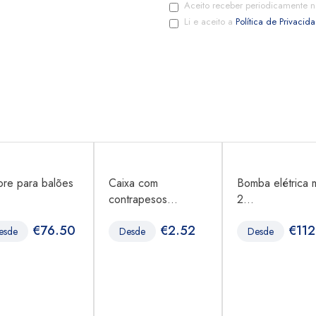
Aceito receber periodicamente n
Li e aceito a
Política de Privacid
ore para balões
Caixa com
Bomba elétrica m
contrapesos...
2...
€
76.50
€
2.52
€
112
esde
Desde
Desde