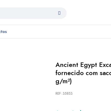
ctos
Ancient Egypt Excav
fornecido com saco
g/m²)
REF: 35853