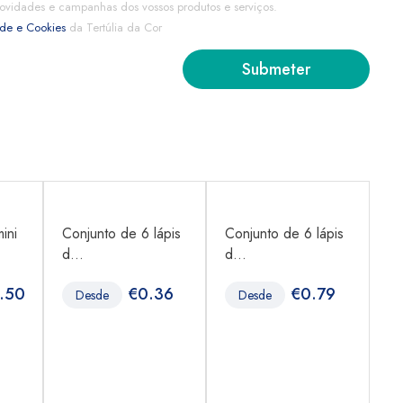
ovidades e campanhas dos vossos produtos e serviços.
ade e Cookies
da Tertúlia da Cor
ini
Conjunto de 6 lápis
Conjunto de 6 lápis
Bo
d...
d...
...
.50
€
0.36
€
0.79
Desde
Desde