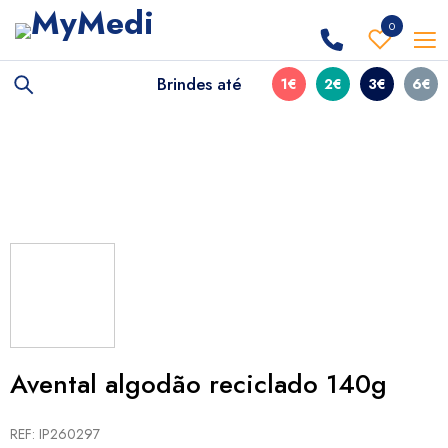
0
Brindes até
1€
2€
3€
6€
Avental algodão reciclado 140g
REF: IP260297