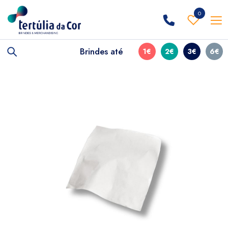
0
Brindes até
1€
2€
3€
6€