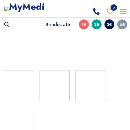
0
Brindes até
1€
2€
3€
6€