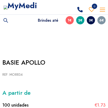
0
Brindes até
1€
2€
3€
6€
BASIE APOLLO
REF: MO8834
A partir de
100 unidades
€1.73