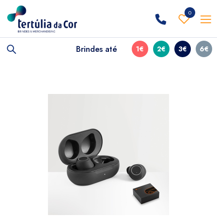
0
Brindes até
1€
2€
3€
6€