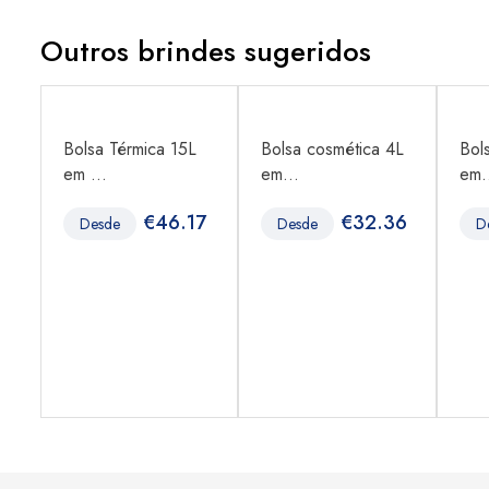
Outros brindes sugeridos
Bolsa Térmica 15L
Bolsa cosmética 4L
Bol
em ...
em...
em.
€
46.17
€
32.36
Desde
Desde
D
6