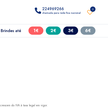
224969266
0
chamada para rede fixa nacional
1€
2€
3€
6€
Brindes até
crescem do IVA à taxa legal em vigor.