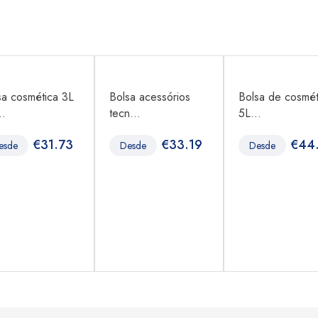
sa cosmética 3L
Bolsa acessórios
Bolsa de cosmét
..
tecn...
5L...
€
31.73
€
33.19
€
44
esde
Desde
Desde