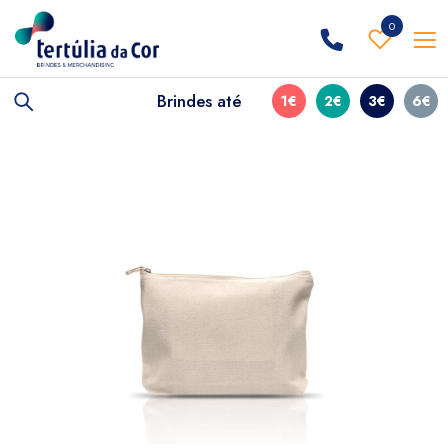
0
Brindes até
1€
2€
3€
6€