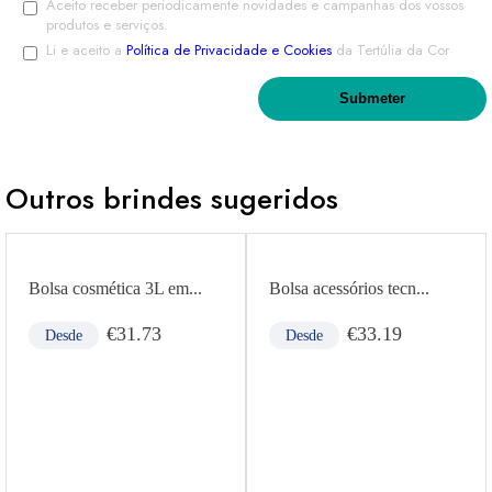
Aceito receber periodicamente novidades e campanhas dos vossos
produtos e serviços.
Li e aceito a
Política de Privacidade e Cookies
da Tertúlia da Cor
Outros brindes sugeridos
Bolsa cosmética 3L em...
Bolsa acessórios tecn...
€
31.73
€
33.19
Desde
Desde