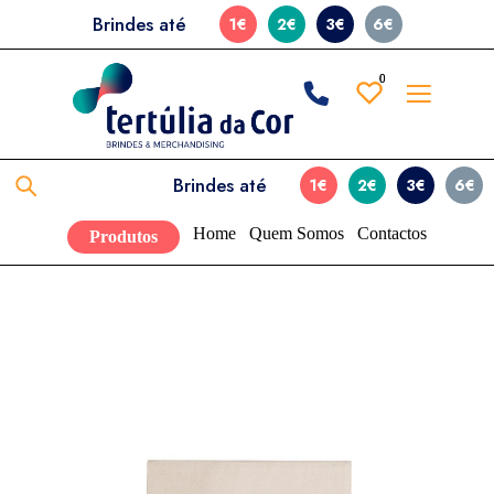
Brindes até
1€
2€
3€
6€
0
0
Brindes até
1€
2€
3€
6€
Home
Quem Somos
Contactos
Produtos