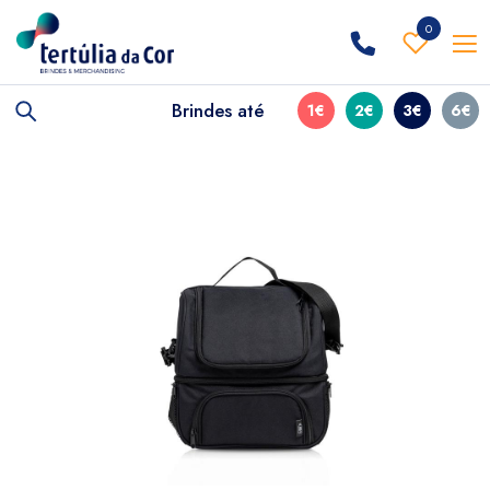
0
Brindes até
1€
2€
3€
6€