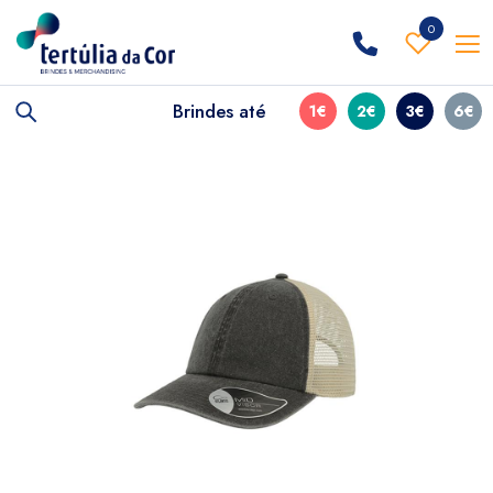
0
Brindes até
1€
2€
3€
6€