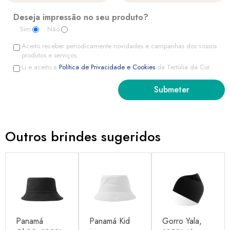
Deseja impressão no seu produto?
Sim
Não
Aceito receber periodicamente novidades e campanhas dos vossos
produtos e serviços.
Li e aceito a
Política de Privacidade e Cookies
da Tertúlia da Cor
Outros brindes sugeridos
Panamá
Panamá Kid
Gorro Yala,