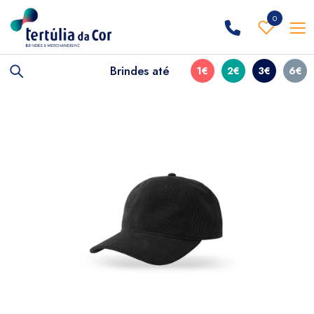
0
Brindes até
1€
2€
3€
6€