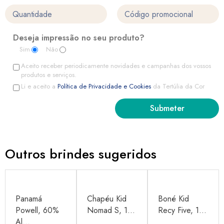
Deseja impressão no seu produto?
Sim
Não
Aceito receber periodicamente novidades e campanhas dos vossos
produtos e serviços.
Li e aceito a
Política de Privacidade e Cookies
da Tertúlia da Cor
Outros brindes sugeridos
Panamá
Chapéu Kid
Boné Kid
Powell, 60%
Nomad S, 1...
Recy Five, 1...
Al...