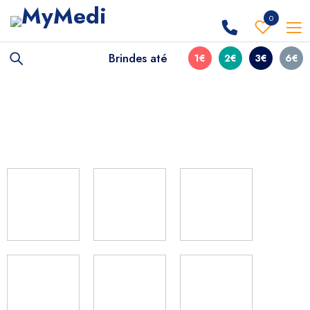
0
Brindes até
1€
2€
3€
6€