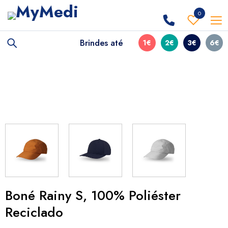
0
Brindes até
1€
2€
3€
6€
Boné Rainy S, 100% Poliéster
Reciclado