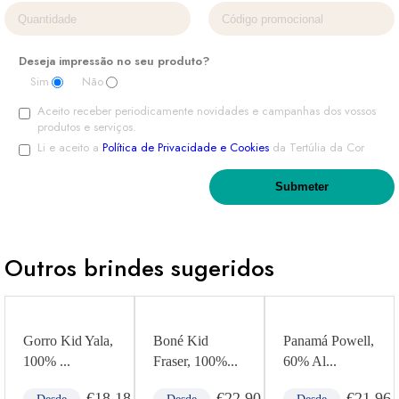
Deseja impressão no seu produto?
Sim
Não
Aceito receber periodicamente novidades e campanhas dos vossos
produtos e serviços.
Li e aceito a
Política de Privacidade e Cookies
da Tertúlia da Cor
Outros brindes sugeridos
Gorro Kid Yala,
Boné Kid
Panamá Powell,
100% ...
Fraser, 100%...
60% Al...
2
€
18.18
€
22.90
€
21.96