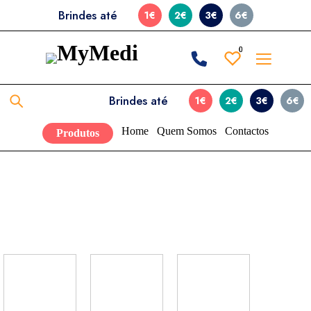
Brindes até
1€
2€
3€
6€
0
0
Brindes até
1€
2€
3€
6€
Home
Quem Somos
Contactos
Produtos