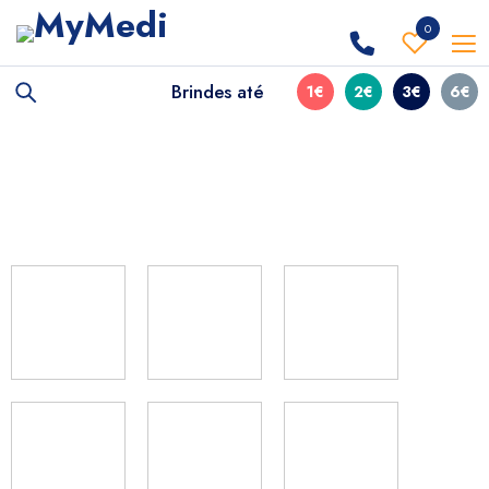
0
Brindes até
1€
2€
3€
6€