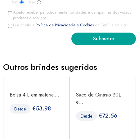
Sim
Não
Aceito receber periodicamente novidades e campanhas dos vossos
produtos e serviços.
Li e aceito a
Política de Privacidade e Cookies
da Tertúlia da Cor
Outros brindes sugeridos
Bolsa 4 L em material...
Saco de Ginásio 30L
e...
€
53.98
Desde
€
72.56
Desde