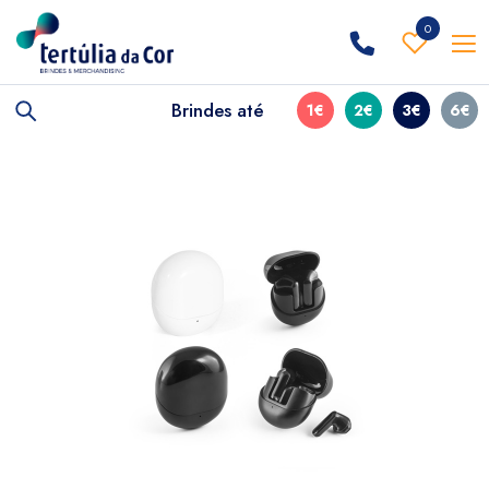
0
Brindes até
1€
2€
3€
6€