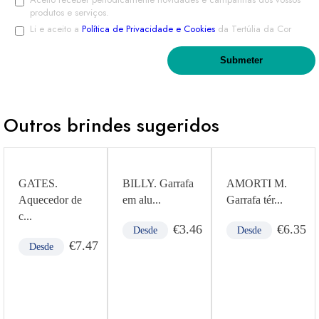
produtos e serviços.
Li e aceito a
Política de Privacidade e Cookies
da Tertúlia da Cor
Outros brindes sugeridos
GATES.
BILLY. Garrafa
AMORTI M.
Aquecedor de
em alu...
Garrafa tér...
c...
€
3.46
€
6.35
Desde
Desde
€
7.47
Desde