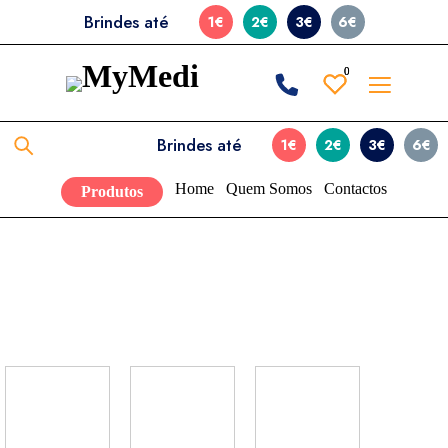
Brindes até
1€
2€
3€
6€
0
0
Brindes até
1€
2€
3€
6€
Home
Quem Somos
Contactos
Produtos