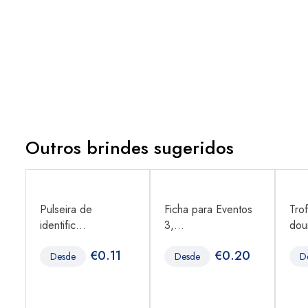
Outros brindes sugeridos
Pulseira de
Ficha para Eventos
Tro
identific...
3,...
dour
0
€
0.11
€
0.20
Desde
Desde
D