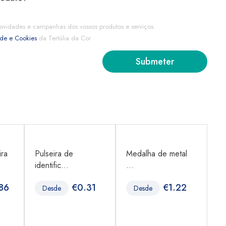
ovidades e campanhas dos vossos produtos e serviços.
ade e Cookies
da Tertúlia da Cor
ra
Pulseira de
Medalha de metal
Pu
identific...
...
id
86
€
0.31
€
1.22
Desde
Desde