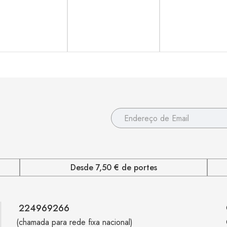
Desde 7,50 € de portes
224969266
(chamada para rede fixa nacional)