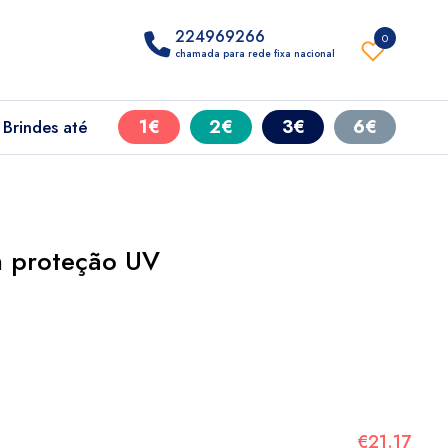
224969266
0
chamada para rede fixa nacional
1€
2€
3€
6€
Brindes até
m proteção UV
€21.17