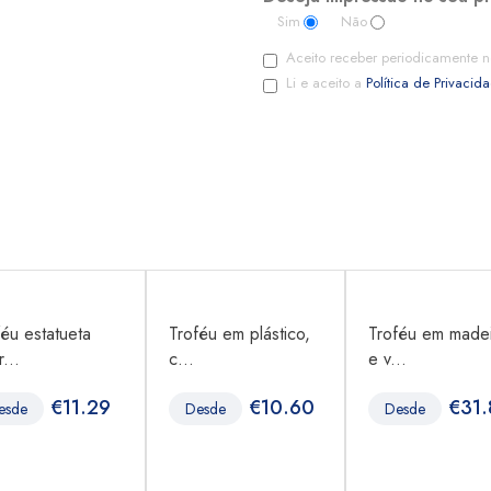
Sim
Não
Aceito receber periodicamente n
Li e aceito a
Política de Privacid
féu estatueta
Troféu em plástico,
Troféu em madei
...
c...
e v...
€
11.29
€
10.60
€
31.
esde
Desde
Desde