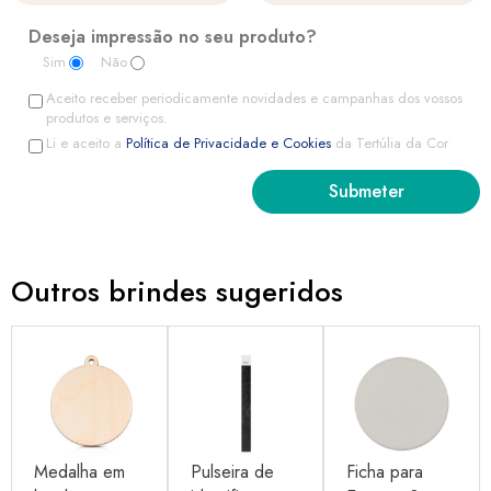
Deseja impressão no seu produto?
Sim
Não
Aceito receber periodicamente novidades e campanhas dos vossos
produtos e serviços.
Li e aceito a
Política de Privacidade e Cookies
da Tertúlia da Cor
Outros brindes sugeridos
Medalha em
Pulseira de
Ficha para