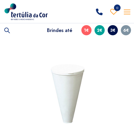
0
Brindes até
1€
2€
3€
6€