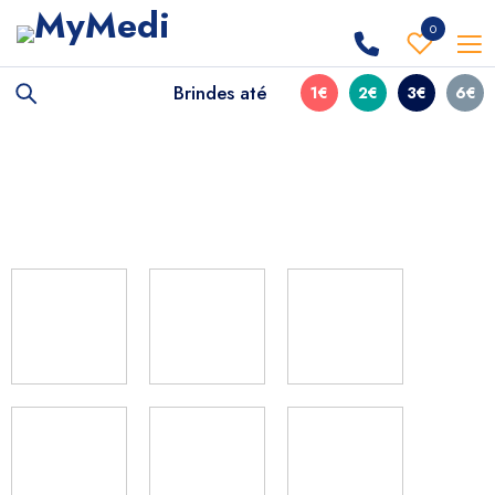
0
Brindes até
1€
2€
3€
6€