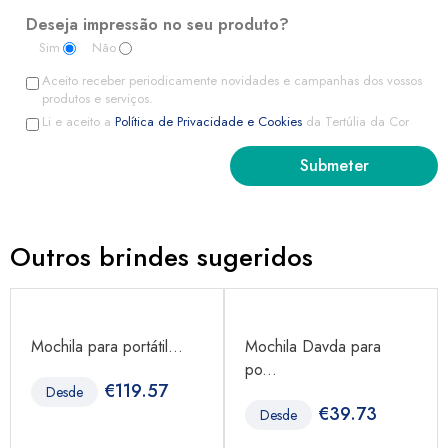
Deseja impressão no seu produto?
Sim
Não
Aceito receber periodicamente novidades e campanhas dos vossos
produtos e serviços.
Li e aceito a
Política de Privacidade e Cookies
da Tertúlia da Cor
Outros brindes sugeridos
Mochila para portátil...
Mochila Davda para
po...
€
119.57
Desde
€
39.73
Desde