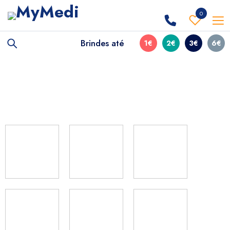
0
Brindes até
1€
2€
3€
6€