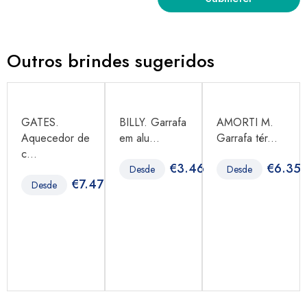
Outros brindes sugeridos
GATES.
BILLY. Garrafa
AMORTI M.
Aquecedor de
em alu...
Garrafa tér...
c...
€
3.46
€
6.35
Desde
Desde
5
€
7.47
Desde