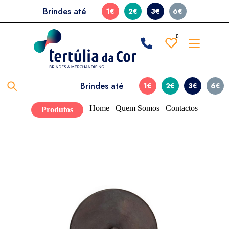
Brindes até
1€
2€
3€
6€
0
0
Brindes até
1€
2€
3€
6€
Home
Quem Somos
Contactos
Produtos