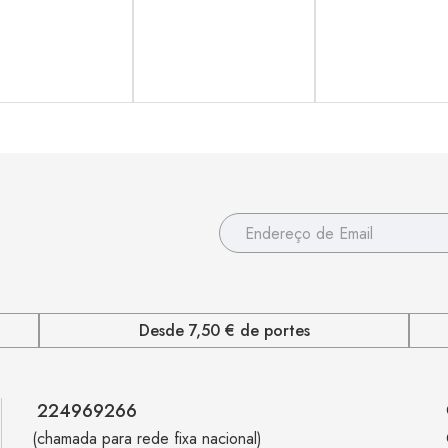
Desde 7,50 € de portes
224969266
(chamada para rede fixa nacional)