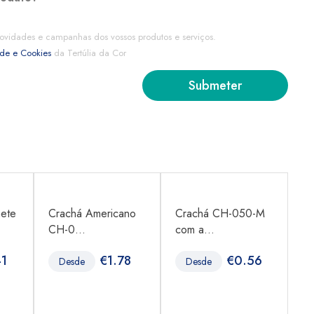
ovidades e campanhas dos vossos produtos e serviços.
ade e Cookies
da Tertúlia da Cor
nete
Crachá Americano
Crachá CH-050-M
Ac
CH-0...
com a...
mo
41
€
1.78
€
0.56
Desde
Desde