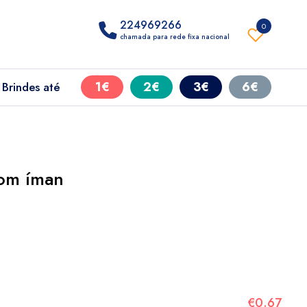
224969266
0
chamada para rede fixa nacional
1€
2€
3€
6€
Brindes até
com íman
€0.67