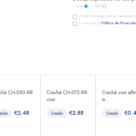
Sim
Não
Aceito receber periodicamente n
Li e aceito a
Política de Privacid
chá CH-050-RR
Crachá CH-075-RR
Crachá com alfi
 ...
com ...
m...
€
2.48
€
2.88
€
0.
esde
Desde
Desde