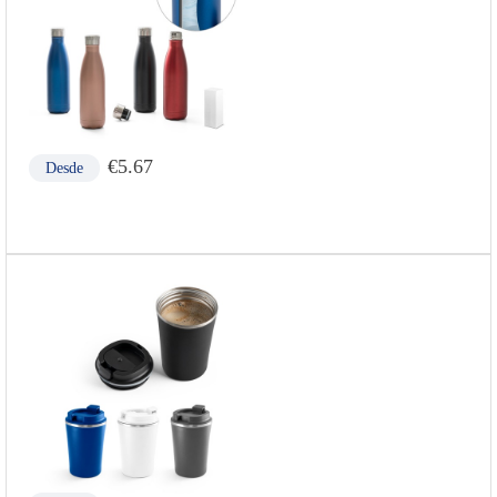
€
5.67
Desde