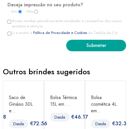
Deseja impressão no seu produto?
Sim
Não
Aceito receber periodicamente novidades e campanhas dos vossos
produtos e serviços.
Li e aceito a
Política de Privacidade e Cookies
da Tertúlia da Cor
Outros brindes sugeridos
Saco de
Bolsa Térmica
Bolsa
Ginásio 30L
15L em ...
cosmética 4L
e...
em...
.98
€
46.17
Desde
€
72.56
€
32.3
Desde
Desde