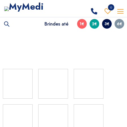
0
Brindes até
1€
2€
3€
6€