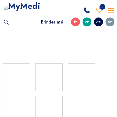
0
Brindes até
1€
2€
3€
6€