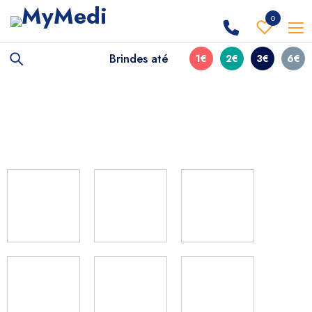
0
Brindes até
1€
2€
3€
6€