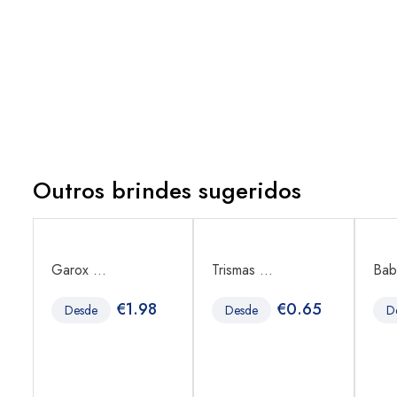
Outros brindes sugeridos
Garox ...
Trismas ...
Bab
4
€
1.98
€
0.65
Desde
Desde
D