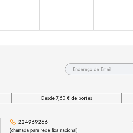
Desde 7,50 € de portes
224969266
(chamada para rede fixa nacional)