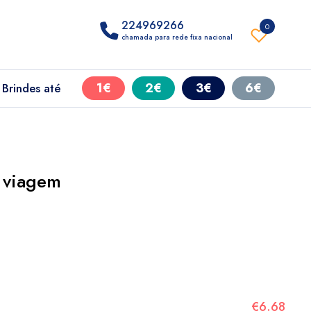
224969266
0
chamada para rede fixa nacional
1€
2€
3€
6€
Brindes até
 viagem
€6.68