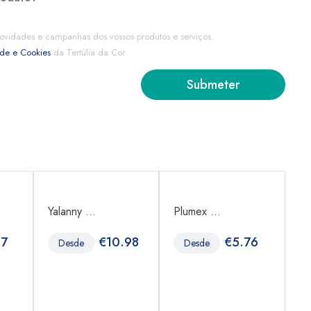
ovidades e campanhas dos vossos produtos e serviços.
ade e Cookies
da Tertúlia da Cor
Yalanny ...
Plumex ...
Ka
37
€
10.98
€
5.76
Desde
Desde