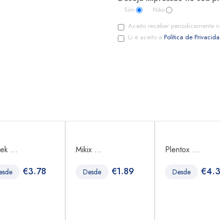
Sim
Não
Aceito receber periodicamente n
Li e aceito a
Política de Privacid
ek ...
Mikix ...
Plentox ...
€
3.78
€
1.89
€
4.
esde
Desde
Desde