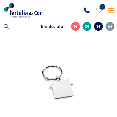
0
Brindes até
1€
2€
3€
6€