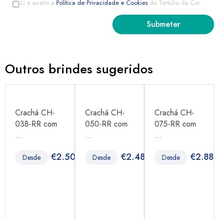
Li e aceito a
Política de Privacidade e Cookies
da Tertúlia da Cor
Outros brindes sugeridos
Crachá CH-
Crachá CH-
Crachá CH-
038-RR com
050-RR com
075-RR com
...
...
...
€
2.50
€
2.48
€
2.88
Desde
Desde
Desde
65