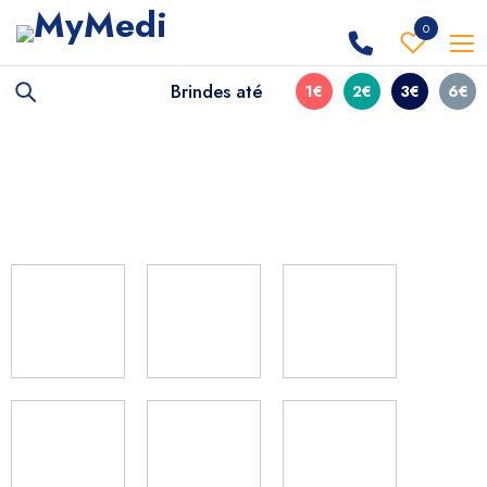
0
Brindes até
1€
2€
3€
6€