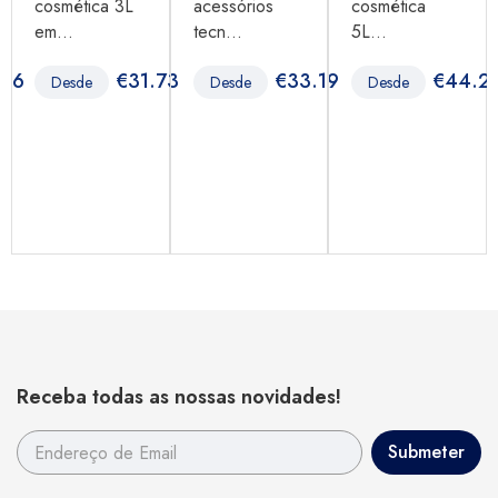
cosmética 3L
acessórios
cosmética
em...
tecn...
5L...
.36
€
31.73
€
33.19
€
44.2
Desde
Desde
Desde
Receba todas as nossas novidades!