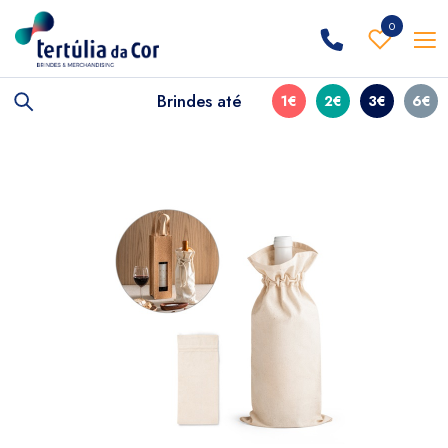
0
Brindes até
1€
2€
3€
6€