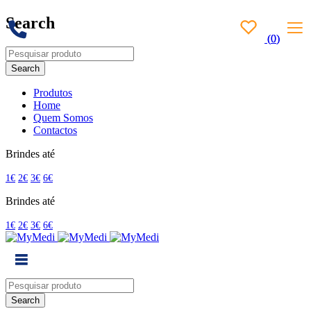
Search
(
(
0
0
)
)
Produtos
Home
Quem Somos
Contactos
Brindes até
1€
2€
3€
6€
Brindes até
1€
2€
3€
6€