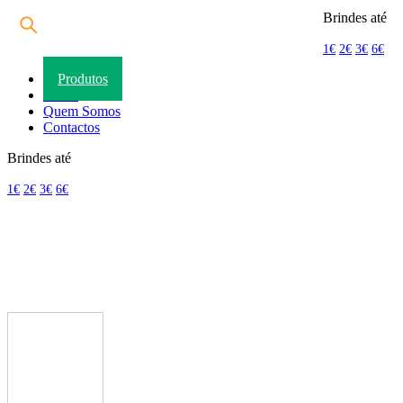
Brindes até
1€
2€
3€
6€
Produtos
Home
Quem Somos
Contactos
Brindes até
1€
2€
3€
6€