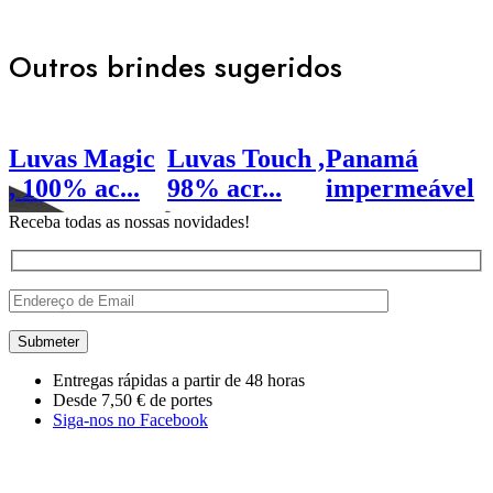
Outros brindes sugeridos
Luvas Magic
Luvas Touch ,
Panamá
, 100% ac...
98% acr...
impermeável
em...
Receba todas as nossas novidades!
Desde
€
4.52
Desde
€
13.68
Desde
€
4.72
D
Entregas rápidas a partir de 48 horas
Desde 7,50 € de portes
Siga-nos no Facebook