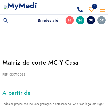
0
Brindes até
1€
2€
3€
6€
Matriz de corte MC-Y Casa
REF: GX710038
A partir de
Todos os preços não incluem gravação, e acrescem do IVA à taxa legal em vigor.