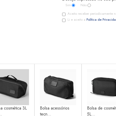
Sim
Não
Aceito receber periodicamente n
Li e aceito a
Política de Privacid
sa cosmética 3L
Bolsa acessórios
Bolsa de cosmét
..
tecn...
5L...