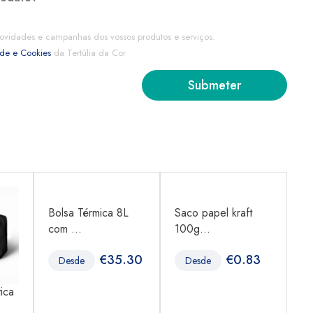
ovidades e campanhas dos vossos produtos e serviços.
ade e Cookies
da Tertúlia da Cor
Bolsa Térmica 8L
Saco papel kraft
Sa
com ...
100g...
10
€
35.30
€
0.83
Desde
Desde
ica