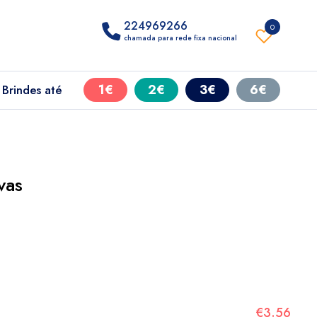
224969266
0
chamada para rede fixa nacional
1€
2€
3€
6€
Brindes até
vas
€3.56