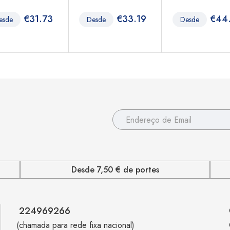
€
31.73
€
33.19
€
44
esde
Desde
Desde
Desde 7,50 € de portes
224969266
(chamada para rede fixa nacional)