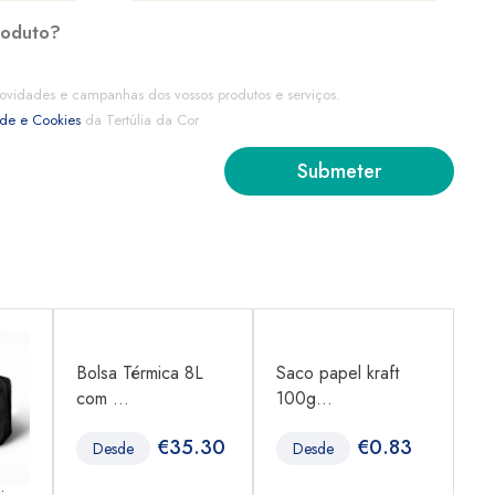
roduto?
ovidades e campanhas dos vossos produtos e serviços.
ade e Cookies
da Tertúlia da Cor
Bolsa Térmica 8L
Saco papel kraft
Sa
com ...
100g...
10
€
35.30
€
0.83
Desde
Desde