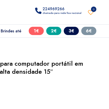
224969266
0
chamada para rede fixa nacional
1€
2€
3€
6€
Brindes até
ara computador portátil em
alta densidade 15″