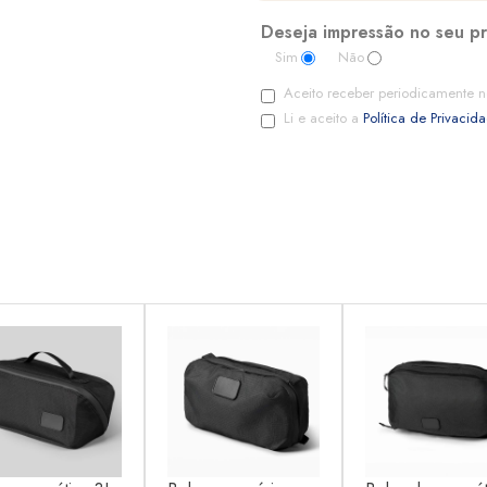
Deseja impressão no seu p
Sim
Não
Aceito receber periodicamente n
Li e aceito a
Política de Privacid