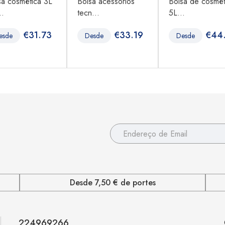
sa cosmética 3L
Bolsa acessórios
Bolsa de cosmét
..
tecn...
5L...
€
31.73
€
33.19
€
44
esde
Desde
Desde
Desde 7,50 € de portes
224969266