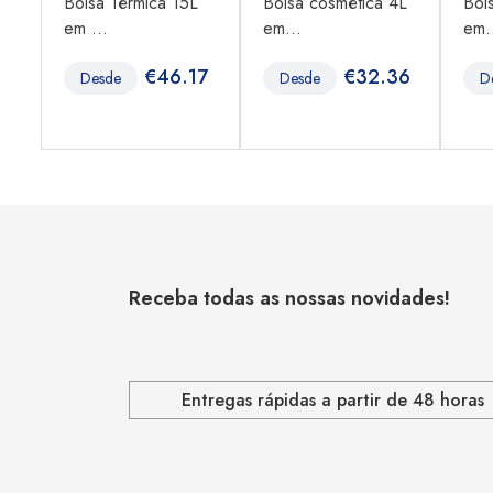
Bolsa Térmica 15L
Bolsa cosmética 4L
Bol
em ...
em...
em.
6
€
46.17
€
32.36
Desde
Desde
D
Receba todas as nossas novidades!
Entregas rápidas a partir de 48 horas