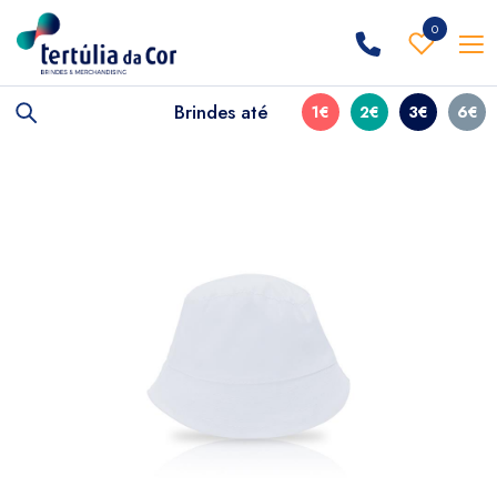
0
Brindes até
1€
2€
3€
6€