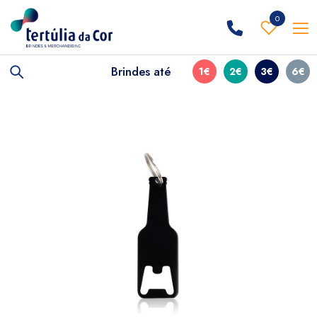
0
Brindes até
1€
2€
3€
6€