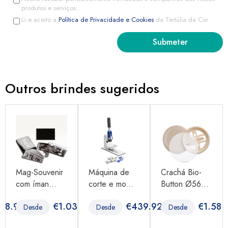
produtos e serviços.
Li e aceito a
Política de Privacidade e Cookies
da Tertúlia da Cor
Outros brindes sugeridos
Mag-Souvenir
Máquina de
Crachá Bio-
com íman...
corte e mo...
Button Ø56...
898.97
€
1.03
€
439.92
€
1.58
Desde
Desde
Desde