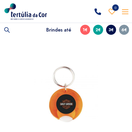
0
Brindes até
1€
2€
3€
6€