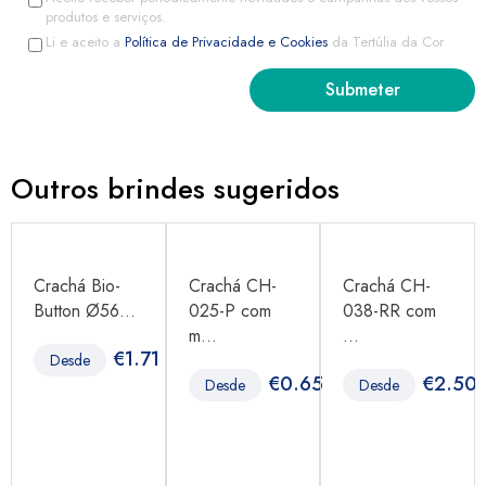
produtos e serviços.
Li e aceito a
Política de Privacidade e Cookies
da Tertúlia da Cor
Outros brindes sugeridos
Crachá Bio-
Crachá CH-
Crachá CH-
Button Ø56...
025-P com
038-RR com
m...
...
8
€
1.71
Desde
€
0.65
€
2.50
Desde
Desde