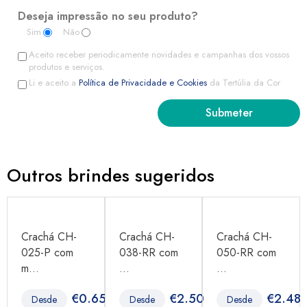
Deseja impressão no seu produto?
Sim
Não
Aceito receber periodicamente novidades e campanhas dos vossos
produtos e serviços.
Li e aceito a
Política de Privacidade e Cookies
da Tertúlia da Cor
Outros brindes sugeridos
Crachá CH-
Crachá CH-
Crachá CH-
025-P com
038-RR com
050-RR com
m...
...
...
1
€
0.65
€
2.50
€
2.48
Desde
Desde
Desde