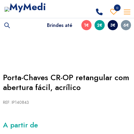
0
Brindes até
1€
2€
3€
6€
Porta-Chaves CR-OP retangular com
abertura fácil, acrílico
REF: IP140843
A partir de