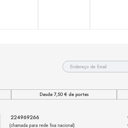
Desde 7,50 € de portes
224969266
(chamada para rede fixa nacional)