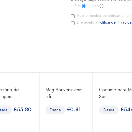
Sim
Não
Aceito receber periodicamente n
Li e aceito a
Política de Privacid
ssório de
Mag-Souvenir com
Cortante para M
tagem...
alfi...
Sou...
€
55.80
€
0.81
€
54
esde
Desde
Desde