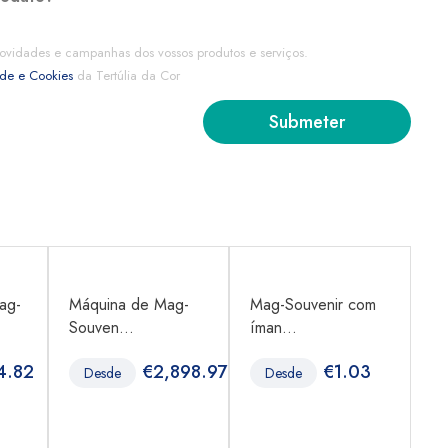
ovidades e campanhas dos vossos produtos e serviços.
ade e Cookies
da Tertúlia da Cor
ag-
Máquina de Mag-
Mag-Souvenir com
Má
Souven...
íman...
mo
4.82
€
2,898.97
€
1.03
Desde
Desde