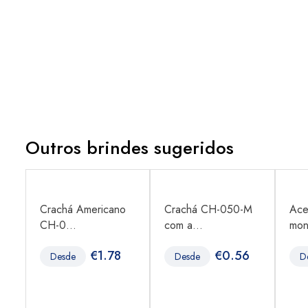
Outros brindes sugeridos
te
Crachá Americano
Crachá CH-050-M
Ace
CH-0...
com a...
mon
€
1.78
€
0.56
Desde
Desde
D