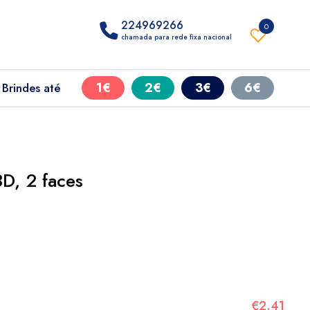
224969266
0
chamada para rede fixa nacional
1€
2€
3€
6€
Brindes até
D, 2 faces
€2.41