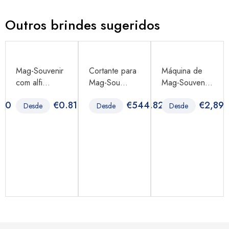
Outros brindes sugeridos
Mag-Souvenir
Cortante para
Máquina de
com alfi...
Mag-Sou...
Mag-Souven...
.80
€
0.81
€
544.82
€
2,898
Desde
Desde
Desde