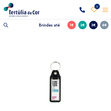
0
Brindes até
1€
2€
3€
6€