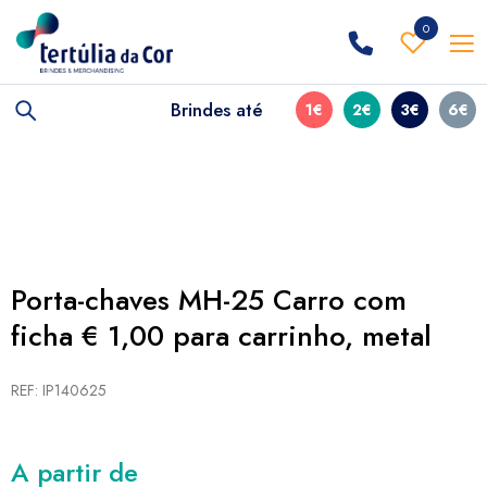
0
Brindes até
1€
2€
3€
6€
Porta-chaves MH-25 Carro com
ficha € 1,00 para carrinho, metal
REF: IP140625
A partir de