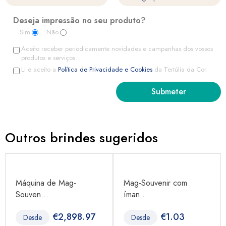
Deseja impressão no seu produto?
Sim
Não
Aceito receber periodicamente novidades e campanhas dos vossos
produtos e serviços.
Li e aceito a
Política de Privacidade e Cookies
da Tertúlia da Cor
Outros brindes sugeridos
Máquina de Mag-
Mag-Souvenir com
Souven...
íman...
€
2,898.97
€
1.03
Desde
Desde