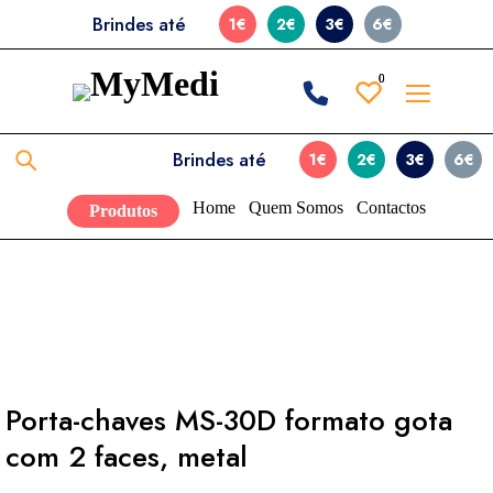
Brindes até
1€
2€
3€
6€
0
0
Brindes até
1€
2€
3€
6€
Home
Quem Somos
Contactos
Produtos
Porta-chaves MS-30D formato gota
com 2 faces, metal