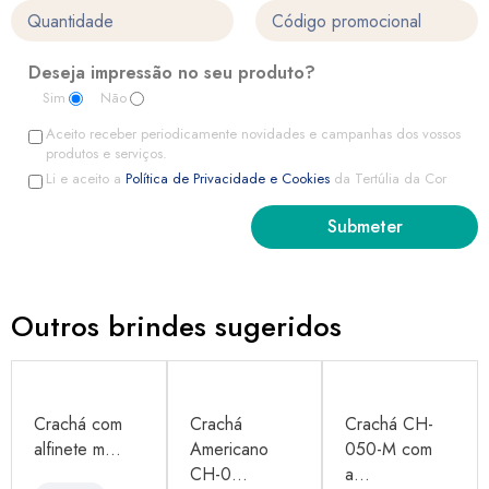
Deseja impressão no seu produto?
Sim
Não
Aceito receber periodicamente novidades e campanhas dos vossos
produtos e serviços.
Li e aceito a
Política de Privacidade e Cookies
da Tertúlia da Cor
Outros brindes sugeridos
Crachá com
Crachá
Crachá CH-
alfinete m...
Americano
050-M com
CH-0...
a...