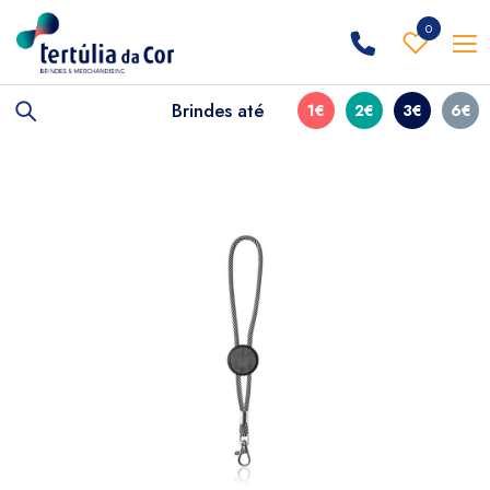
0
Brindes até
1€
2€
3€
6€