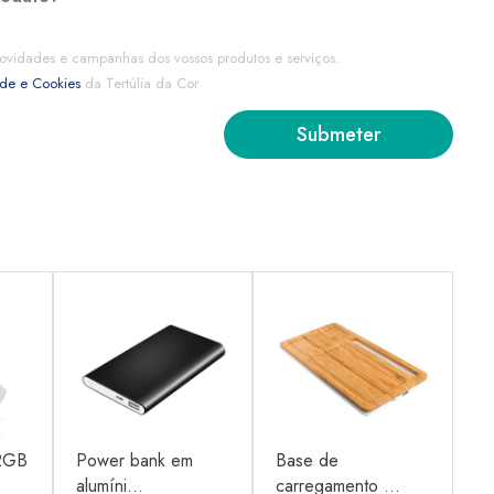
ovidades e campanhas dos vossos produtos e serviços.
ade e Cookies
da Tertúlia da Cor
2GB
Power bank em
Base de
Su
alumíni...
carregamento ...
pa