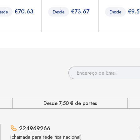
€
70.63
€
73.67
€
9.
esde
Desde
Desde
Desde 7,50 € de portes
224969266
(chamada para rede fixa nacional)