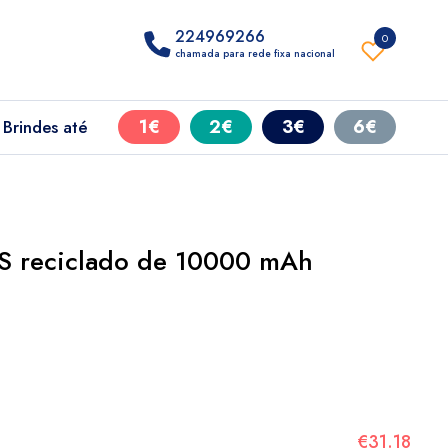
224969266
0
chamada para rede fixa nacional
1€
2€
3€
6€
Brindes até
S reciclado de 10000 mAh
€31.18