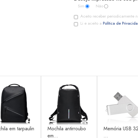
Sim
Não
Aceito receber periodicamente n
Li e aceito a
Política de Privacid
hila em tarpaulin
Mochila antirroubo
Memória USB 3
em...
...