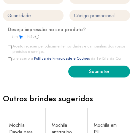
Deseja impressão no seu produto?
Sim
Não
Aceito receber periodicamente novidades e campanhas dos vossos
produtos e serviços.
Li e aceito a
Política de Privacidade e Cookies
da Tertúlia da Cor
Outros brindes sugeridos
Mochila
Mochila
Mochila em
Davda para
antirroubo
PU ...