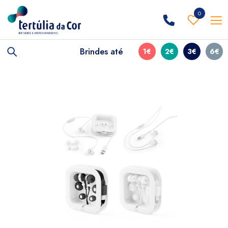
0
Brindes até
1€
2€
3€
6€