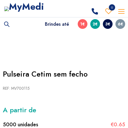
0
Brindes até
1€
2€
3€
6€
Pulseira Cetim sem fecho
REF: MV700115
A partir de
5000 unidades
€0.65